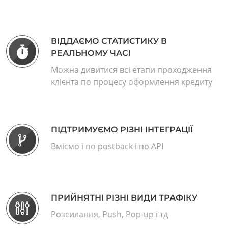
ВІДДАЄМО СТАТИСТИКУ В
РЕАЛЬНОМУ ЧАСІ
Можна дивитися всі етапи проходження
клієнта по процесу оформлення кредиту
ПІДТРИМУЄМО РІЗНІ ІНТЕГРАЦІЇ
Вміємо і по postback і по API
ПРИЙНЯТНІ РІЗНІ ВИДИ ТРАФІКУ
Розсилання, Push, Pop-up і тд