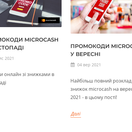
ОКОДИ MICROCASH
ПРОМОКОДИ MICRO
СТОПАДІ
У ВЕРЕСНІ
ис
2021
04
вер
2021
и онлайн зі знижками в
Найбільш повний розклад
аді
знижок microcash на вере
2021 - в цьому пості!
Далі