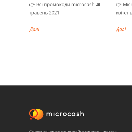
👉 Всі промокоди microcash 📆
👉 Mic
травень 2021
квітень
Далі
Далі
Споживчі кредити онлайн: просто, швидко,