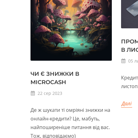
ПРОМ
В ЛИ
05
л
ЧИ Є ЗНИЖКИ В
Кредит
MICROCASH
листоп
22
сер
2023
Далі
Де ж шукати ті омріяні знижки на
онлайн-кредити? Це, мабуть,
найпоширеніше питання від вас.
Тож, відповідаємо)