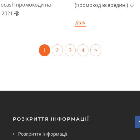
rocash промокоди на
(промокод всередині) ☺️
 2021 🤩
Далі
1
2
3
4
>
РОЗКРИТТЯ ІНФОРМАЦІЇ
Розкриття інформації