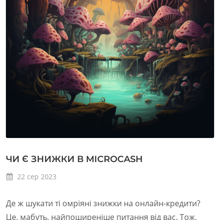
ЧИ Є ЗНИЖКИ В MICROCASH
22
сер
2023
Де ж шукати ті омріяні знижки на онлайн-кредити?
Це, мабуть, найпоширеніше питання від вас. Тож,