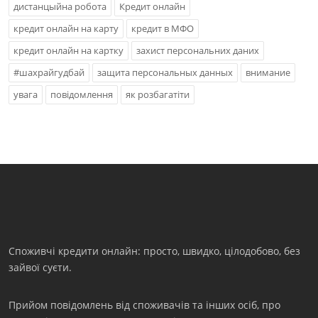
дистанцыйна робота
Кредит онлайн
кредит онлайн на карту
кредит в МФО
кредит онлайн на картку
захист персональних даних
#шахрайгудбай
защита персональных данных
внимание
увага
повідомлення
як розбагатіти
Споживчі кредити онлайн: просто, швидко, цілодобово, без
зайвої суєти.
Прийом повідомлень від споживачів та інших осіб, про