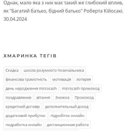
Однак, мало яка з них має такий же глибокий вплив,
як "Багатий батько, бідний батько" Роберта Кійосакі.
30.04.2024
ХМАРИНКА ТЕГIВ
Скидка
школа розумного позичальника
фінансова грамотність
мотивація
лотерея
день народження microcash
microcash промокод
поздравление
вітання
Знижка
Промокод
кредитний договір
дополнительный доход
додатковий прибуток
підробіток онлайн
подработка онлайн
дистанционная работа