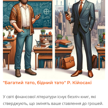
"Багатий тато, бідний тато" Р. Кійосакі
У світі фінансової літератури існує безліч книг, які
стверджують, що змінять ваше ставлення до грошей.