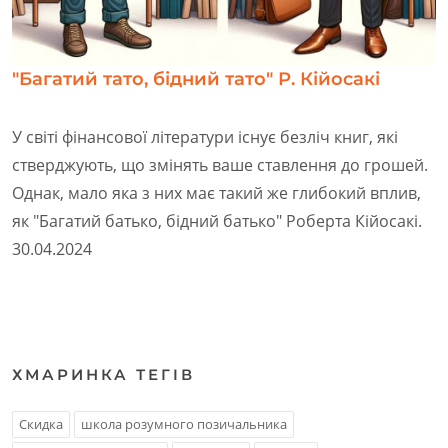
"Багатий тато, бідний тато" Р. Кійосакі
У світі фінансової літератури існує безліч книг, які
стверджують, що змінять ваше ставлення до грошей.
Однак, мало яка з них має такий же глибокий вплив,
як "Багатий батько, бідний батько" Роберта Кійосакі.
30.04.2024
ХМАРИНКА ТЕГIВ
Скидка
школа розумного позичальника