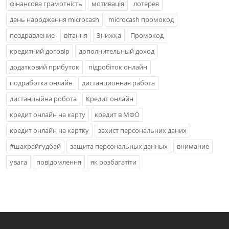
фінансова грамотність
мотивація
лотерея
день народження microcash
microcash промокод
поздравление
вітання
Знижка
Промокод
кредитний договір
дополнительный доход
додатковий прибуток
підробіток онлайн
подработка онлайн
дистанционная работа
дистанцыйна робота
Кредит онлайн
кредит онлайн на карту
кредит в МФО
кредит онлайн на картку
захист персональних даних
#шахрайгудбай
защита персональных данных
внимание
увага
повідомлення
як розбагатіти