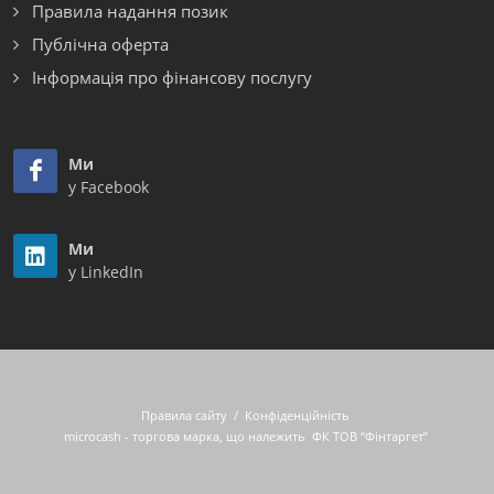
Правила надання позик
Публічна оферта
Інформація про фінансову послугу
Ми
у Facebook
Ми
у LinkedIn
Правила сайту
/
Конфіденційність
microcash - торгова марка, що належить
ФК ТОВ “Фінтаргет”