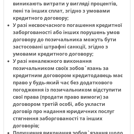
виникають витрати у вигляді процентів,
пені та інших сплат, згідно з умовами
кредитного договору;
У разі несвоєчасного погашення кредитної
заборгованості або інших порушень умов
договору до позичальника можуть бути
застосовані штрафні санкції, згідно з
умовами кредитного договору;
У разі неналежного виконання
позичальником своїх зобов`язань за
кредитним договором кредитодавець має
право у будь-який час без додаткового
погодження із позичальником відступити
свої права (продати право вимоги) за
договором третій особі, або укласти
договір про надання юридичних послуг
стягнення заборгованості та інших
договорів;
Порушення виконання зобов`язання щодо