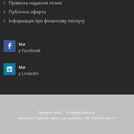
Правила надання позик
Публічна оферта
Інформація про фінансову послугу
Ми
у Facebook
Ми
у LinkedIn
Правила сайту
/
Конфіденційність
microcash - торгова марка, що належить
ФК ТОВ “Фінтаргет”