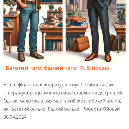
"Багатий тато, бідний тато" Р. Кійосакі
У світі фінансової літератури існує безліч книг, які
стверджують, що змінять ваше ставлення до грошей.
Однак, мало яка з них має такий же глибокий вплив,
як "Багатий батько, бідний батько" Роберта Кійосакі.
30.04.2024