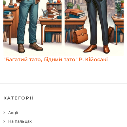
"Багатий тато, бідний тато" Р. Кійосакі
КАТЕГОРІЇ
Акції
На пальцах