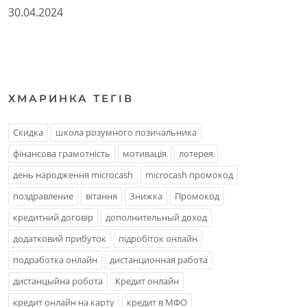
30.04.2024
ХМАРИНКА ТЕГIВ
Скидка
школа розумного позичальника
фінансова грамотність
мотивація
лотерея
день народження microcash
microcash промокод
поздравление
вітання
Знижка
Промокод
кредитний договір
дополнительный доход
додатковий прибуток
підробіток онлайн
подработка онлайн
дистанционная работа
дистанцыйна робота
Кредит онлайн
кредит онлайн на карту
кредит в МФО