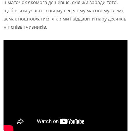
шматочок якомога дешевше, скільки заради того,
щоб взяти участь в цьому веселому масовому слемі,
всмак поштовхатися ліктями і віддавити пару десятків
ніг співвітчизників.