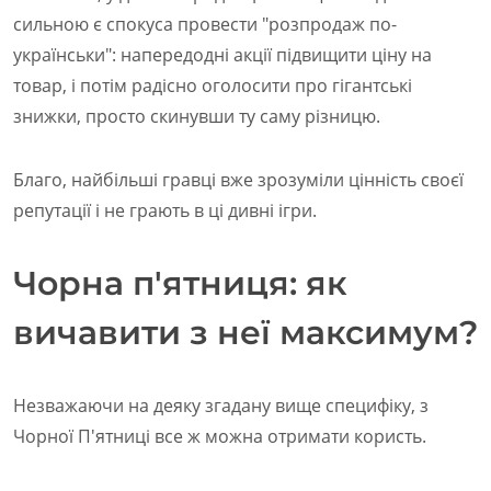
сильною є спокуса провести "розпродаж по-
українськи": напередодні акції підвищити ціну на
товар, і потім радісно оголосити про гігантські
знижки, просто скинувши ту саму різницю.
Благо, найбільші гравці вже зрозуміли цінність своєї
репутації і не грають в ці дивні ігри.
Чорна п'ятниця: як
вичавити з неї максимум?
Незважаючи на деяку згадану вище специфіку, з
Чорної П'ятниці все ж можна отримати користь.