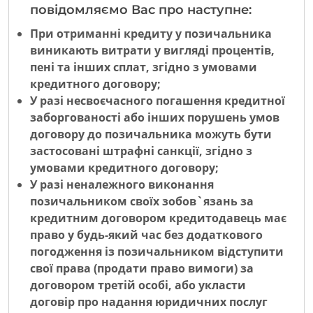
повідомляємо Вас про наступне:
При отриманні кредиту у позичальника
виникають витрати у вигляді процентів,
пені та інших сплат, згідно з умовами
кредитного договору;
У разі несвоєчасного погашення кредитної
заборгованості або інших порушень умов
договору до позичальника можуть бути
застосовані штрафні санкції, згідно з
умовами кредитного договору;
У разі неналежного виконання
позичальником своїх зобов`язань за
кредитним договором кредитодавець має
право у будь-який час без додаткового
погодження із позичальником відступити
свої права (продати право вимоги) за
договором третій особі, або укласти
договір про надання юридичних послуг