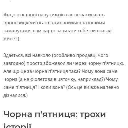
Якщо в останні пару тижнів вас не засипають
пропозиціями гігантських знижищ та іншими
заманухами, вам варто запитати себе: ви взагалі
живі? :)
Здається, всі навколо (особливо продавці чого
завгодно) просто збожеволіли через чорну п'ятницю.
Але що це за чорна п'ятниця така? Чому вона саме
чорна (а не фіолетова в цяточку, наприклад?) Чому
саме п'ятниця? І коли вона? (Ось це ви вже напевно
дізналися.)
Чорна п'ятниця: трохи
історії