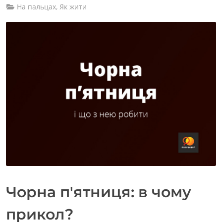
На пальцах
,
Як жити
Чорна п'ятниця: в чому
прикол?