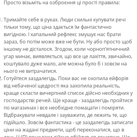
Просто візьміть на озброєння ці прості правила:
Тримайте себе в руках. Люди схильні купувати речі
тільки тому, що ціна здається їм фантастично
вигідною. І хапальний рефлекс змушує нас брати
зараз, бо потім може вже не бути. Ну або просто щоб
іншому не дісталося. Згодом, коли чорноп’ятничний
угар минає, виявляється, що все це лахіття, звичайно,
коштувало дуже мало, але можна було б і зовсім на
нього не витрачатися.
Готуйтеся заздалегідь. Поки вас не охопила ейфорія
від небаченої щедрості яка захопила реальність,
краще скласти вичерпний список дійсно необхідних у
господарстві речей. Ще краще - заздалегідь пройтися
по магазинах і все необхідне помацати і поміряти.
Відбракувати невдале і зауважити, де лежить те, що
підійшло. Зовсім фантастика - це заздалегідь записати
ціни на жадані предмети, щоб переконатися, що в
день Ч (П) вони таки дійсно обійдуться дешевше. Ще