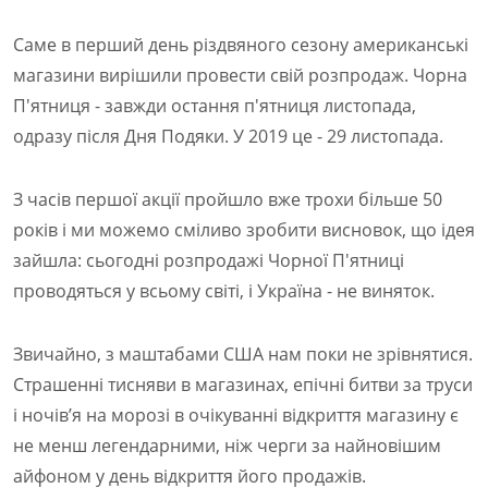
Саме в перший день різдвяного сезону американські
магазини вирішили провести свій розпродаж. Чорна
П'ятниця - завжди остання п'ятниця листопада,
одразу після Дня Подяки. У 2019 це - 29 листопада.
З часів першої акції пройшло вже трохи більше 50
років і ми можемо сміливо зробити висновок, що ідея
зайшла: сьогодні розпродажі Чорної П'ятниці
проводяться у всьому світі, і Україна - не виняток.
Звичайно, з маштабами США нам поки не зрівнятися.
Страшенні тисняви в магазинах, епічні битви за труси
і ночів’я на морозі в очікуванні відкриття магазину є
не менш легендарними, ніж черги за найновішим
айфоном у день відкриття його продажів.