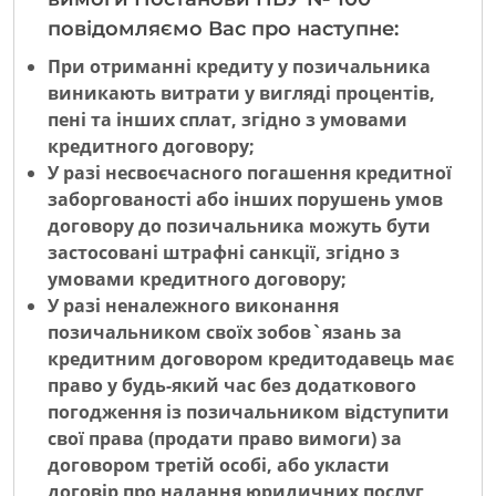
повідомляємо Вас про наступне:
При отриманні кредиту у позичальника
виникають витрати у вигляді процентів,
пені та інших сплат, згідно з умовами
кредитного договору;
У разі несвоєчасного погашення кредитної
заборгованості або інших порушень умов
договору до позичальника можуть бути
застосовані штрафні санкції, згідно з
умовами кредитного договору;
У разі неналежного виконання
позичальником своїх зобов`язань за
кредитним договором кредитодавець має
право у будь-який час без додаткового
погодження із позичальником відступити
свої права (продати право вимоги) за
договором третій особі, або укласти
договір про надання юридичних послуг