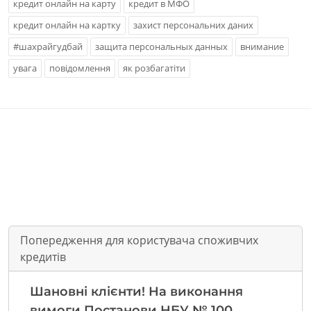
кредит онлайн на карту
кредит в МФО
кредит онлайн на картку
захист персональних даних
#шахрайгудбай
защита персональных данных
внимание
увага
повідомлення
як розбагатіти
Попередження для користувача споживчих
кредитів
Шановні клієнти! На виконання
вимоги Постанови НБУ № 100