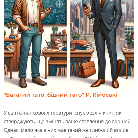
"Багатий тато, бідний тато" Р. Кійосакі
У світі фінансової літератури існує безліч книг, які
стверджують, що змінять ваше ставлення до грошей.
Однак, мало яка з них має такий же глибокий вплив,