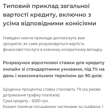
Типовий приклад загальної
вартості кредиту, включно з
усіма відповідними комісіями
Наведені нижче приклади допоможуть вам
зрозуміти, як саме розраховується вартість
фінансової послуги в кожному конкретному випадку.
Розрахунок відсоткової ставки для кредиту
онлайн зі стандартними умовами, під 1% на
день і максимальним терміном до 90 днів:
Щоденна процентна ставка становить 1% (за умови
дотримання графіку платежів)
Сума кредиту – 6000 грн.
Кредит підлягає погашенню частинами за графіком 1