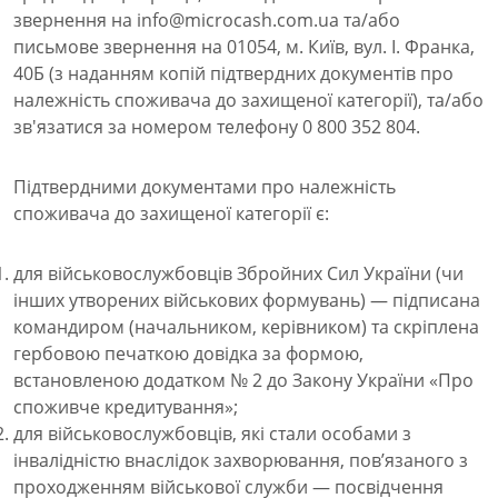
звернення на info@microcash.com.ua та/або
письмове звернення на 01054, м. Київ, вул. І. Франка,
40Б (з наданням копій підтвердних документів про
належність споживача до захищеної категорії), та/або
зв'язатися за номером телефону 0 800 352 804.
Підтвердними документами про належність
споживача до захищеної категорії є:
для військовослужбовців Збройних Сил України (чи
інших утворених військових формувань) — підписана
командиром (начальником, керівником) та скріплена
гербовою печаткою довідка за формою,
встановленою додатком № 2 до Закону України «Про
споживче кредитування»;
для військовослужбовців, які стали особами з
інвалідністю внаслідок захворювання, пов’язаного з
проходженням військової служби — посвідчення