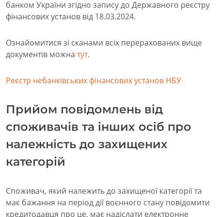
банком України згідно запису до Державного реєстру
фінансових установ від 18.03.2024.
Ознайомитися зі сканами всіх перерахованих вище
документів можна
тут
.
Реєстр небанківських фінансових установ НБУ
Прийом повідомлень від
споживачів та інших осіб про
належність до захищених
категорій
Споживач, який належить до захищеної категорії та
має бажання на період дії воєнного стану повідомити
кредитодавця про це, має надіслати електронне