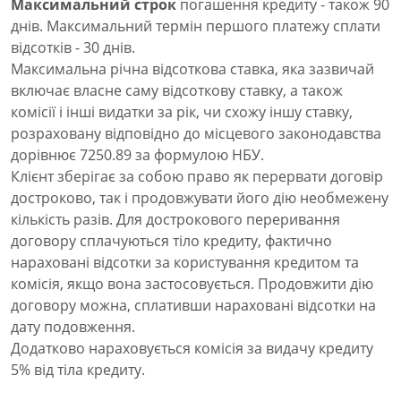
Максимальний строк
погашення кредиту - також 90
днів. Максимальний термін першого платежу сплати
відсотків - 30 днів.
Максимальна річна відсоткова ставка, яка зазвичай
включає власне саму відсоткову ставку, а також
комісії і інші видатки за рік, чи схожу іншу ставку,
розраховану відповідно до місцевого законодавства
дорівнює 7250.89 за формулою НБУ.
Клієнт зберігає за собою право як перервати договір
достроково, так і продовжувати його дію необмежену
кількість разів. Для дострокового переривання
договору сплачуються тіло кредиту, фактично
нараховані відсотки за користування кредитом та
комісія, якщо вона застосовується. Продовжити дію
договору можна, сплативши нараховані відсотки на
дату подовження.
Додатково нараховується комісія за видачу кредиту
5% від тіла кредиту.