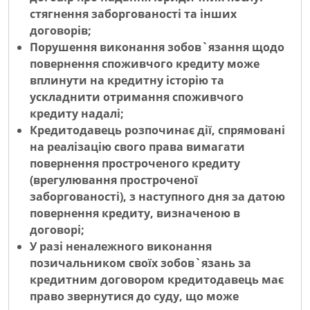
стягнення заборгованості та інших
договорів;
Порушення виконання зобов`язання щодо
повернення споживчого кредиту може
вплинути на кредитну історію та
ускладнити отримання споживчого
кредиту надалі;
Кредитодавець розпочинає дії, спрямовані
на реалізацію свого права вимагати
повернення простроченого кредиту
(врегулювання простроченої
заборгованості), з наступного дня за датою
повернення кредиту, визначеною в
договорі;
У разі неналежного виконання
позичальником своїх зобов`язань за
кредитним договором кредитодавець має
право звернутися до суду, що може