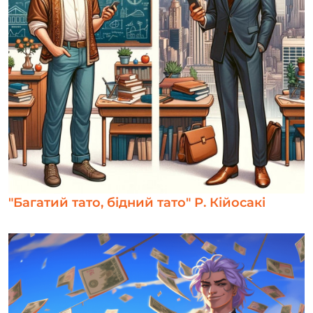
"Багатий тато, бідний тато" Р. Кійосакі