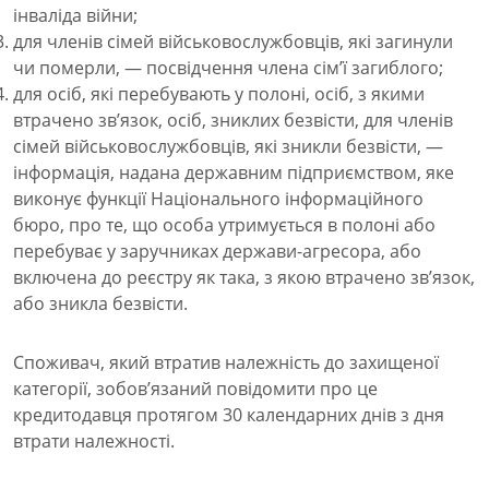
інваліда війни;
для членів сімей військовослужбовців, які загинули
чи померли, — посвідчення члена сім’ї загиблого;
для осіб, які перебувають у полоні, осіб, з якими
втрачено зв’язок, осіб, зниклих безвісти, для членів
сімей військовослужбовців, які зникли безвісти, —
інформація, надана державним підприємством, яке
виконує функції Національного інформаційного
бюро, про те, що особа утримується в полоні або
перебуває у заручниках держави-агресора, або
включена до реєстру як така, з якою втрачено зв’язок,
або зникла безвісти.
Споживач, який втратив належність до захищеної
категорії, зобов’язаний повідомити про це
кредитодавця протягом 30 календарних днів з дня
втрати належності.