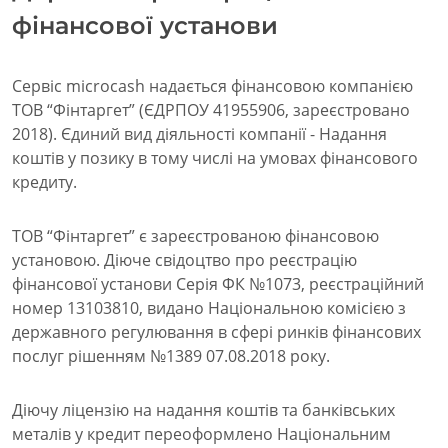
фінансової установи
Сервіс microcash надається фінансовою компанією
ТОВ “Фінтаргет” (ЄДРПОУ 41955906, зареєстровано
2018). Єдиний вид діяльності компанії - Надання
коштів у позику в тому числі на умовах фінансового
кредиту.
ТОВ “Фінтаргет” є зареєстрованою фінансовою
установою. Діюче свідоцтво про реєстрацію
фінансової установи Серія ФК №1073, реєстраційний
номер 13103810, видано Національною комісією з
державного регулювання в сфері ринків фінансових
послуг рішенням №1389 07.08.2018 року.
Діючу ліцензію на надання коштів та банківських
металів у кредит переоформлено Національним