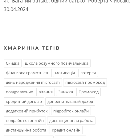
як "Багатий батько, бідний батько" Роберта Кійосакі.
30.04.2024
ХМАРИНКА ТЕГIВ
Скидка
школа розумного позичальника
фінансова грамотність
мотивація
лотерея
день народження microcash
microcash промокод
поздравление
вітання
Знижка
Промокод
кредитний договір
дополнительный доход
додатковий прибуток
підробіток онлайн
подработка онлайн
дистанционная работа
дистанцыйна робота
Кредит онлайн