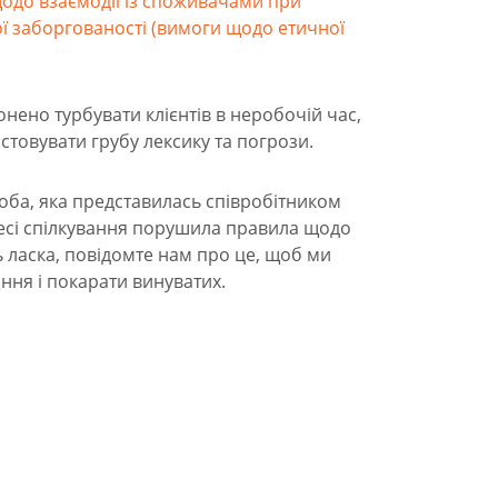
одо взаємодії із споживачами при
ї заборгованості (вимоги щодо етичної
ено турбувати клієнтів в неробочій час,
стовувати грубу лексику та погрози.
соба, яка представилась співробітником
оцесі спілкування порушила правила щодо
ь ласка, повідомте нам про це, щоб ми
ння і покарати винуватих.