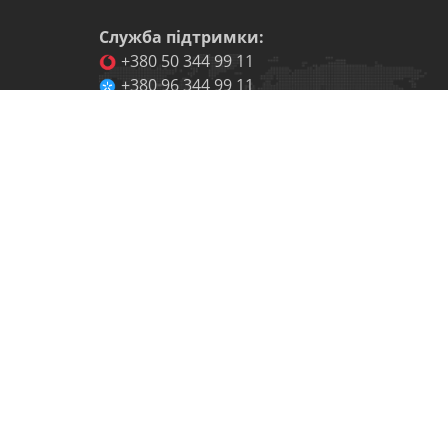
Служба підтримки:
+380 50 344 99 11
+380 96 344 99 11
+380 73 344 99 11
(Приймає дзвінки пн-пт, 9:00-18:00)
info@microcash.com.ua
Адреса:
01054
,
м. Київ
,
вул. І. Франка, 40Б
Правила сайту
/
Конфіденційність
microcash - торгова марка, що належить
ФК ТОВ “Фінтаргет”