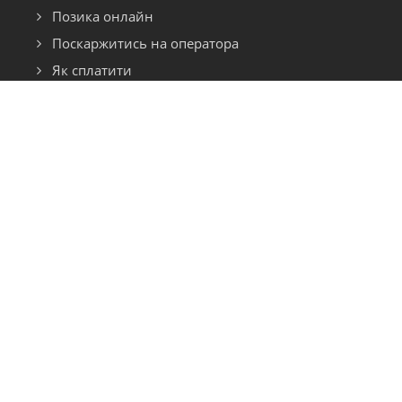
Позика онлайн
Поскаржитись на оператора
Як сплатити
ДОКУМЕНТИ
Правила надання позик
Публічна оферта
Інформація про фінансову послугу