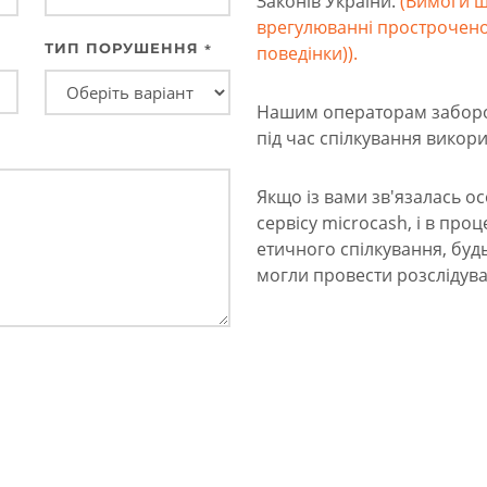
Законів України.
(Вимоги щ
врегулюванні прострочено
ТИП ПОРУШЕННЯ
*
поведінки)).
Нашим операторам заборон
під час спілкування викори
Якщо із вами зв'язалась о
сервісу microcash, і в пр
етичного спілкування, буд
могли провести розслідува