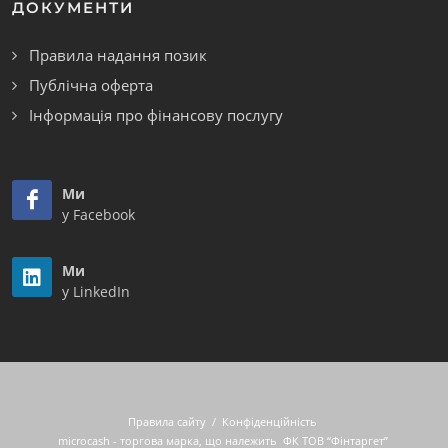
ДОКУМЕНТИ
Правила надання позик
Публічна оферта
Інформація про фінансову послугу
Ми
у Facebook
Ми
у LinkedIn
Правила сайту
/
Конфіденційність
microcash - торгова марка, що належить
ФК ТОВ “Фінтаргет”