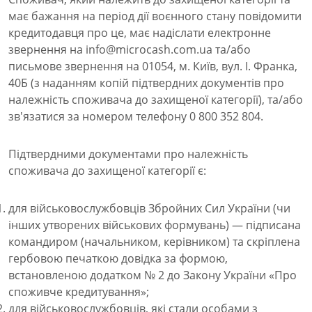
має бажання на період дії воєнного стану повідомити
кредитодавця про це, має надіслати електронне
звернення на info@microcash.com.ua та/або
письмове звернення на 01054, м. Київ, вул. І. Франка,
40Б (з наданням копій підтвердних документів про
належність споживача до захищеної категорії), та/або
зв'язатися за номером телефону 0 800 352 804.
Підтвердними документами про належність
споживача до захищеної категорії є:
для військовослужбовців Збройних Сил України (чи
інших утворених військових формувань) — підписана
командиром (начальником, керівником) та скріплена
гербовою печаткою довідка за формою,
встановленою додатком № 2 до Закону України «Про
споживче кредитування»;
для військовослужбовців, які стали особами з