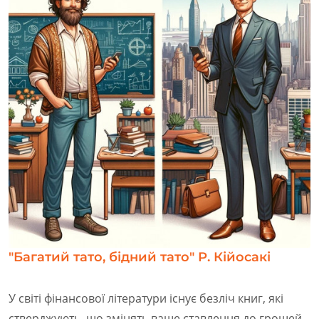
"Багатий тато, бідний тато" Р. Кійосакі
У світі фінансової літератури існує безліч книг, які
стверджують, що змінять ваше ставлення до грошей.