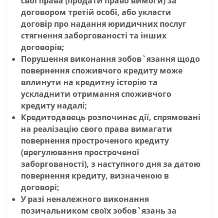
свої права (продати право вимоги) за
договором третій особі, або укласти
договір про надання юридичних послуг
стягнення заборгованості та інших
договорів;
Порушення виконання зобов`язання щодо
повернення споживчого кредиту може
вплинути на кредитну історію та
ускладнити отримання споживчого
кредиту надалі;
Кредитодавець розпочинає дії, спрямовані
на реалізацію свого права вимагати
повернення простроченого кредиту
(врегулювання простроченої
заборгованості), з наступного дня за датою
повернення кредиту, визначеною в
договорі;
У разі неналежного виконання
позичальником своїх зобов`язань за