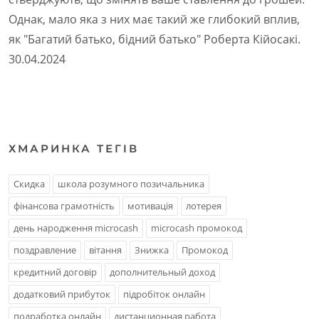
Однак, мало яка з них має такий же глибокий вплив,
як "Багатий батько, бідний батько" Роберта Кійосакі.
30.04.2024
ХМАРИНКА ТЕГIВ
Скидка
школа розумного позичальника
фінансова грамотність
мотивація
лотерея
день народження microcash
microcash промокод
поздравление
вітання
Знижка
Промокод
кредитний договір
дополнительный доход
додатковий прибуток
підробіток онлайн
подработка онлайн
дистанционная работа