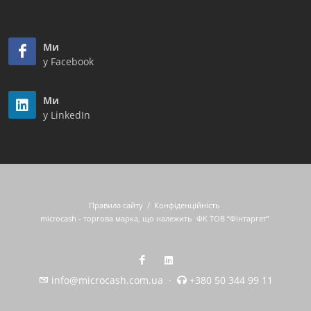
Ми
у Facebook
Ми
у LinkedIn
Правила сайту
/
Конфіденційність
microcash - торгова марка, що належить
ФК ТОВ “Фінтаргет”
info@microcash.com.ua
·
+380 50 344 99 11