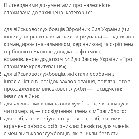
Підтвердними документами про належність
споживача до захищеної категорії є:
для військовослужбовців Збройних Сил України (чи
інших утворених військових формувань) — підписана
командиром (начальником, керівником) та скріплена
гербовою печаткою довідка за формою,
встановленою додатком № 2 до Закону України «Про
споживче кредитування»;
для військовослужбовців, які стали особами з
інвалідністю внаслідок захворювання, пов’язаного з
проходженням військової служби — посвідчення
інваліда війни;
для членів сімей військовослужбовців, які загинули
чи померли, — посвідчення члена сім’ї загиблого;
для осіб, які перебувають у полоні, осіб, з якими
втрачено зв’язок, осіб, зниклих безвісти, для членів
сімей військовослужбовців, які зникли безвісти, —