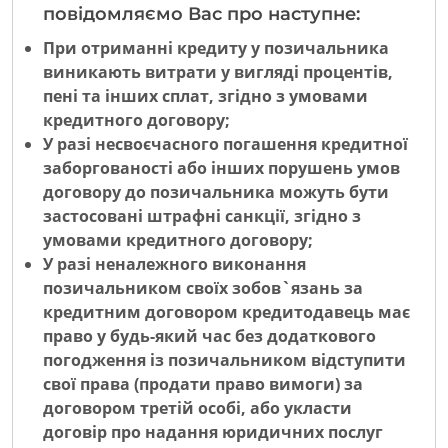
повідомляємо Вас про наступне:
При отриманні кредиту у позичальника
виникають витрати у вигляді процентів,
пені та інших сплат, згідно з умовами
кредитного договору;
У разі несвоєчасного погашення кредитної
заборгованості або інших порушень умов
договору до позичальника можуть бути
застосовані штрафні санкції, згідно з
умовами кредитного договору;
У разі неналежного виконання
позичальником своїх зобов`язань за
кредитним договором кредитодавець має
право у будь-який час без додаткового
погодження із позичальником відступити
свої права (продати право вимоги) за
договором третій особі, або укласти
договір про надання юридичних послуг