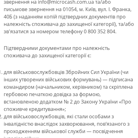
звернення на info@microcash.com.ua та/або
письмове звернення на 01054, м. Київ, вул. І. Франка,
40Б (з наданням копій підтвердних документів про
належність споживача до захищеної категорії), та/або
зв'язатися за номером телефону 0 800 352 804.
Підтвердними документами про належність
споживача до захищеної категорії є:
для військовослужбовців Збройних Сил України (чи
інших утворених військових формувань) — підписана
командиром (начальником, керівником) та скріплена
гербовою печаткою довідка за формою,
встановленою додатком № 2 до Закону України «Про
споживче кредитування»;
для військовослужбовців, які стали особами з
інвалідністю внаслідок захворювання, пов’язаного з
проходженням військової служби — посвідчення