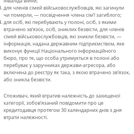
інваліда війни;
для членів сімей військовослужбовців, які загинули
чи померли, — посвідчення члена сім’ї загиблого;
для осіб, які перебувають у полоні, осіб, з якими
втрачено зв’язок, осіб, зниклих безвісти, для членів
сімей військовослужбовців, які зникли безвісти, —
інформація, надана державним підприємством, яке
виконує функції Національного інформаційного
бюро, про те, що особа утримується в полоні або
перебуває у заручниках держави-агресора, або
включена до реєстру як така, з якою втрачено зв’язок,
або зникла безвісти.
Споживач, який втратив належність до захищеної
категорії, зобов’язаний повідомити про це
кредитодавця протягом 30 календарних днів з дня
втрати належності.