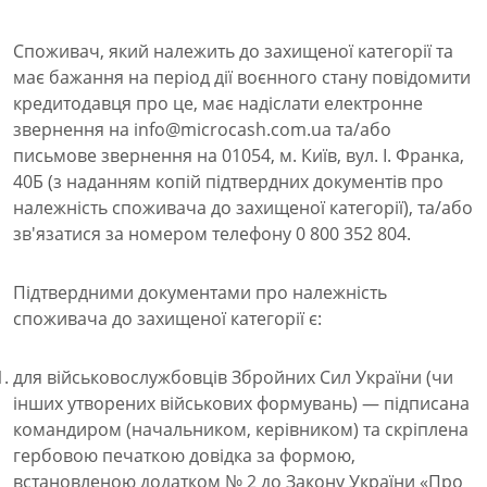
Споживач, який належить до захищеної категорії та
має бажання на період дії воєнного стану повідомити
кредитодавця про це, має надіслати електронне
звернення на info@microcash.com.ua та/або
письмове звернення на 01054, м. Київ, вул. І. Франка,
40Б (з наданням копій підтвердних документів про
належність споживача до захищеної категорії), та/або
зв'язатися за номером телефону 0 800 352 804.
Підтвердними документами про належність
споживача до захищеної категорії є:
для військовослужбовців Збройних Сил України (чи
інших утворених військових формувань) — підписана
командиром (начальником, керівником) та скріплена
гербовою печаткою довідка за формою,
встановленою додатком № 2 до Закону України «Про