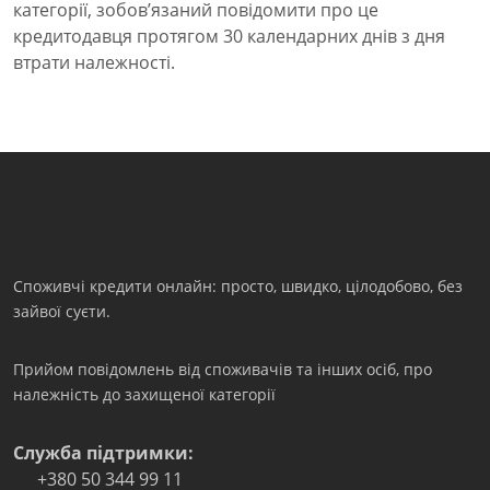
категорії, зобов’язаний повідомити про це
кредитодавця протягом 30 календарних днів з дня
втрати належності.
Споживчі кредити онлайн: просто, швидко, цілодобово, без
зайвої суєти.
Прийом повідомлень від споживачів та інших осіб, про
належність до захищеної категорії
Служба підтримки:
+380 50 344 99 11