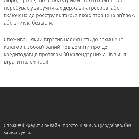
бюро, про те, що особа утримується в полоні або
перебуває у заручниках держави-агресора, або
включена до реєстру як така, з якою втрачено зв’язок,
або зникла безвісти.
Споживач, який втратив належність до захищеної
категорії, зобов’язаний повідомити про це
кредитодавця протягом 30 календарних днів з дня
втрати належності.
Споживчі кредити онлайн: просто, швидко, цілодобово, без
зайвої суєти.