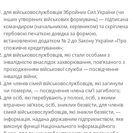
для військовослужбовців Збройних Сил України (чи
інших утворених військових формувань) — підписана
командиром (начальником, керівником) та скріплена
гербовою печаткою довідка за формою,
встановленою додатком № 2 до Закону України «Про
споживче кредитування»;
для військовослужбовців, які стали особами з
інвалідністю внаслідок захворювання, пов’язаного з
проходженням військової служби — посвідчення
інваліда війни;
для членів сімей військовослужбовців, які загинули
чи померли, — посвідчення члена сім’ї загиблого;
для осіб, які перебувають у полоні, осіб, з якими
втрачено зв’язок, осіб, зниклих безвісти, для членів
сімей військовослужбовців, які зникли безвісти, —
інформація, надана державним підприємством, яке
виконує функції Національного інформаційного