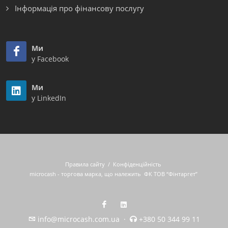
Інформація про фінансову послугу
Ми
у Facebook
Ми
у LinkedIn
Правила сайту
/
Конфіденційність
microcash - торгова марка, що належить
ФК ТОВ “Фінтаргет”
info@microcash.com.ua
·
+380 50 344 99 11