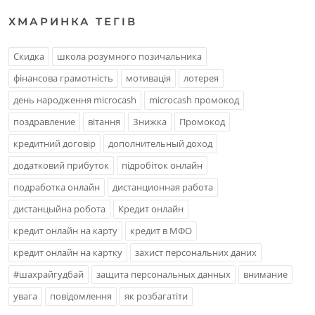
ХМАРИНКА ТЕГIВ
Скидка
школа розумного позичальника
фінансова грамотність
мотивація
лотерея
день народження microcash
microcash промокод
поздравление
вітання
Знижка
Промокод
кредитний договір
дополнительный доход
додатковий прибуток
підробіток онлайн
подработка онлайн
дистанционная работа
дистанцыйна робота
Кредит онлайн
кредит онлайн на карту
кредит в МФО
кредит онлайн на картку
захист персональних даних
#шахрайгудбай
защита персональных данных
внимание
увага
повідомлення
як розбагатіти