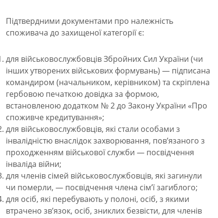
Підтвердними документами про належність
споживача до захищеної категорії є:
для військовослужбовців Збройних Сил України (чи
інших утворених військових формувань) — підписана
командиром (начальником, керівником) та скріплена
гербовою печаткою довідка за формою,
встановленою додатком № 2 до Закону України «Про
споживче кредитування»;
для військовослужбовців, які стали особами з
інвалідністю внаслідок захворювання, пов’язаного з
проходженням військової служби — посвідчення
інваліда війни;
для членів сімей військовослужбовців, які загинули
чи померли, — посвідчення члена сім’ї загиблого;
для осіб, які перебувають у полоні, осіб, з якими
втрачено зв’язок, осіб, зниклих безвісти, для членів