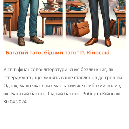
"Багатий тато, бідний тато" Р. Кійосакі
У світі фінансової літератури існує безліч книг, які
стверджують, що змінять ваше ставлення до грошей.
Однак, мало яка з них має такий же глибокий вплив,
як "Багатий батько, бідний батько" Роберта Кійосакі.
30.04.2024