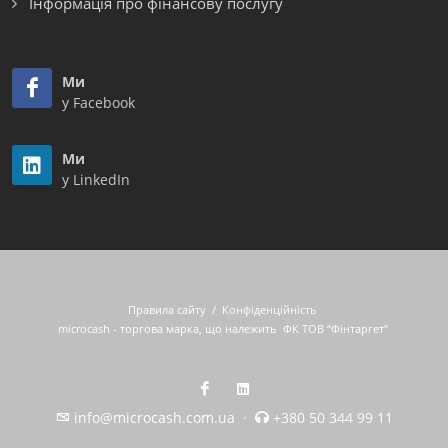
Інформація про фінансову послугу
Ми
у Facebook
Ми
у LinkedIn
Правила сайту
/
Конфіденційність
microcash - торгова марка, що належить
ФК ТОВ “Фінтаргет”
info@microcash.com.ua
·
+380 50 344 99 11