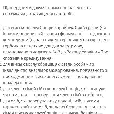
Підтвердними документами про належність
споживача до захищеної категорії є:
для військовослужбовців Збройних Сил України (чи
інших утворених військових формувань) — підписана
командиром (начальником, керівником) та скріплена
гербовою печаткою довідка за формою,
встановленою додатком № 2 до Закону України «Про
споживче кредитування»;
для військовослужбовців, які стали особами з
інвалідністю внаслідок захворювання, пов’язаного з
проходженням військової служби — посвідчення
інваліда війни;
для членів сімей військовослужбовців, які загинули
чи померли, — посвідчення члена сім’ї загиблого;
для осіб, які перебувають у полоні, осіб, з якими
втрачено зв’язок, осіб, зниклих безвісти, для членів
сімей військовослужбовців, які зникли безвісти, —