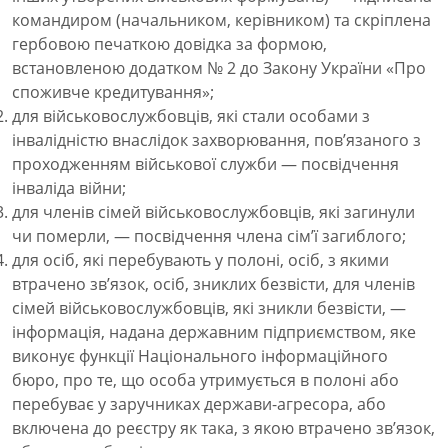
командиром (начальником, керівником) та скріплена
гербовою печаткою довідка за формою,
встановленою додатком № 2 до Закону України «Про
споживче кредитування»;
для військовослужбовців, які стали особами з
інвалідністю внаслідок захворювання, пов’язаного з
проходженням військової служби — посвідчення
інваліда війни;
для членів сімей військовослужбовців, які загинули
чи померли, — посвідчення члена сім’ї загиблого;
для осіб, які перебувають у полоні, осіб, з якими
втрачено зв’язок, осіб, зниклих безвісти, для членів
сімей військовослужбовців, які зникли безвісти, —
інформація, надана державним підприємством, яке
виконує функції Національного інформаційного
бюро, про те, що особа утримується в полоні або
перебуває у заручниках держави-агресора, або
включена до реєстру як така, з якою втрачено зв’язок,