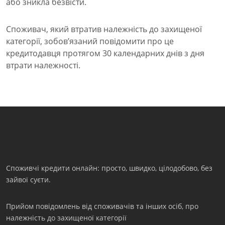
або зникла безвісти.
Споживач, який втратив належність до захищеної
категорії, зобов’язаний повідомити про це
кредитодавця протягом 30 календарних днів з дня
втрати належності.
Споживчі кредити онлайн: просто, швидко, цілодобово, без
зайвої суєти.
Прийом повідомлень від споживачів та інших осіб, про
належність до захищеної категорії