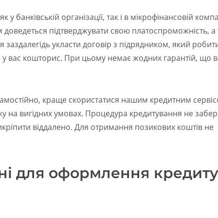
у банківській організації, так і в мікрофінансовій компа
 доведеться підтверджувати свою платоспроможність, а
я заздалегідь укласти договір з підрядником, який роби
е у вас кошторис. При цьому немає жодних гарантій, що 
самостійно, краще скористатися нашим кредитним серві
у на вигідних умовах. Процедура кредитування не забер
икріпити віддалено. Для отримання позикових коштів не
бні для оформлення кредиту