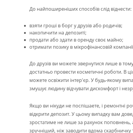
До найпоширеніших способів слід віднести:
взяти гроші в борг у друзів або родичів;
накопичити на депозиті;
продати або здати в оренду своє майно;
отримати позику в мікрофінансовій компанії
До друзів ви можете звернутися лише в тому
достатньо провести косметичні роботи. В ці
можете освіжити інтер'єр. У будь-якому вип
змушує людину відчувати дискомфорт і незр
Якщо ви нікуди не поспішаете, і ремонтні р
відкрити депозит. У цьому випадку вам дов
зростатиме не лише за рахунок поповнень, а
зручніший, ніж заводити вдома скарбничку т