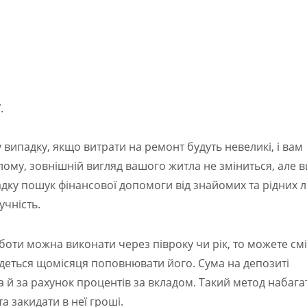
.
 випадку, якщо витрати на ремонт будуть невеликі, і вам
лому, зовнішній вигляд вашого житла не зміниться, але в
адку пошук фінансової допомоги від знайомих та рідних 
учність.
оботи можна виконати через півроку чи рік, то можете см
едеться щомісяця поповнювати його. Сума на депозиті
 й за рахунок процентів за вкладом. Такий метод набага
а закидати в неї гроші.