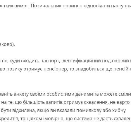
рстких вимог. Позичальник повинен відповідати наступн
зково).
тів, куди входить паспорт, ідентифікаційний податковий
кщо позику отримує пенсіонер, то знадобиться ще пенсій
повніть анкету своїми особистими даними та можете сміл
а те, що більшість запитів отримує схвалення, не варто
 бути відхилена, якщо ви вказали помилкову або хибну
кредитів, то цілком імовірно, що система не дасть схвале