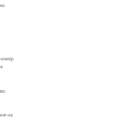
им
 номер
не
иво
ння на