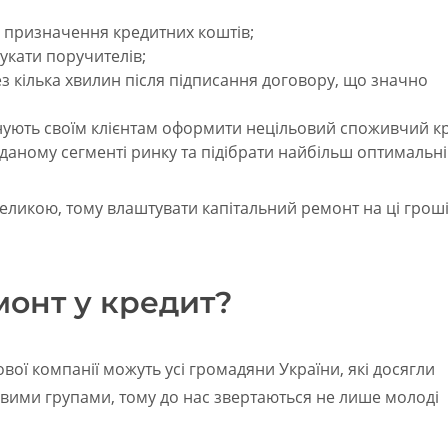
е призначення кредитних коштів;
укати поручителів;
з кілька хвилин після підписання договору, що значно
нують своїм клієнтам оформити нецільовий споживчий кр
даному сегменті ринку та підібрати найбільш оптимальні
еликою, тому влаштувати капітальний ремонт на ці гроші
монт у кредит?
ої компанії можуть усі громадяни України, які досягли
овими групами, тому до нас звертаються не лише молоді