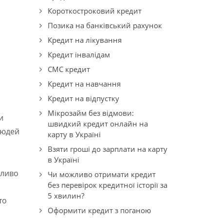
Короткостроковий кредит
Позика на банківський рахунок
Кредит на лікування
Кредит інвалідам
СМС кредит
Кредит на навчання
Кредит на відпустку
Мікрозайм без відмови:
и
швидкий кредит онлайн на
людей
карту в Україні
Взяти гроші до зарплати на карту
в Україні
іливо
Чи можливо отримати кредит
без перевірок кредитної історії за
5 хвилин?
то
Оформити кредит з поганою